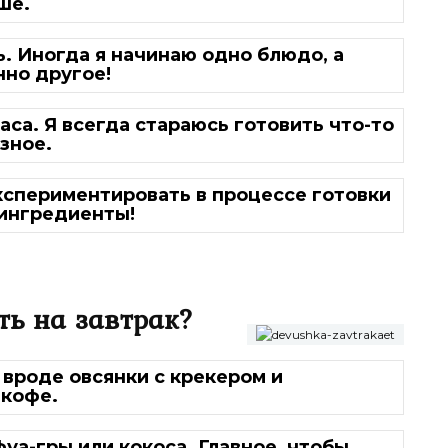
ше.
. Иногда я начинаю одно блюдо, а
нно другое!
са. Я всегда стараюсь готовить что-то
зное.
кспериментировать в процессе готовки
 ингредиенты!
ть на завтрак?
 вроде овсянки с крекером и
 кофе.
фуа-гры или кокоса. Главное, чтобы