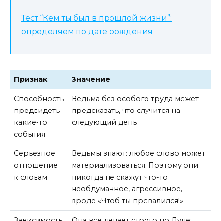
Тест “Кем ты был в прошлой жизни”:
определяем по дате рождения
Признак
Значение
Способность
Ведьма без особого труда может
предвидеть
предсказать, что случится на
какие-то
следующий день
события
Серьезное
Ведьмы знают: любое слово может
отношение
материализоваться. Поэтому они
к словам
никогда не скажут что-то
необдуманное, агрессивное,
вроде «Чтоб ты провалился!»
Зависимость
Она все делает строго по Луне: