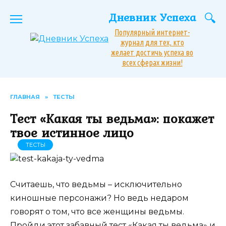
Перейти
Дневник Успеха
к
содержанию
Популярный интернет-
журнал для тех, кто
желает достичь успеха во
всех сферах жизни!
ГЛАВНАЯ
»
ТЕСТЫ
Тест «Какая ты ведьма»: покажет
твое истинное лицо
ТЕСТЫ
Считаешь, что ведьмы – исключительно
киношные персонажи? Но ведь недаром
говорят о том, что все женщины ведьмы.
Пройди этот забавный тест «Какая ты ведьма» и