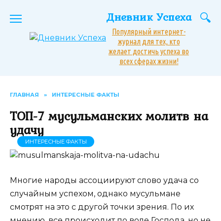
Перейти
Дневник Успеха
к
содержанию
Популярный интернет-
журнал для тех, кто
желает достичь успеха во
всех сферах жизни!
ГЛАВНАЯ
»
ИНТЕРЕСНЫЕ ФАКТЫ
ТОП-7 мусульманских молитв на
удачу
ИНТЕРЕСНЫЕ ФАКТЫ
Многие народы ассоциируют слово удача со
случайным успехом, однако мусульмане
смотрят на это с другой точки зрения. По их
мнению, все происходит по воле Господа, но не