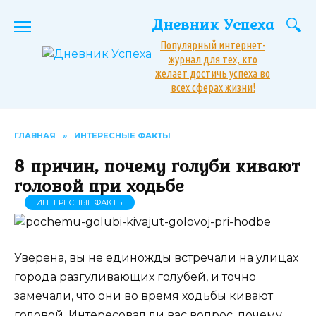
Перейти
Дневник Успеха
к
содержанию
Популярный интернет-
журнал для тех, кто
желает достичь успеха во
всех сферах жизни!
ГЛАВНАЯ
»
ИНТЕРЕСНЫЕ ФАКТЫ
8 причин, почему голуби кивают
головой при ходьбе
ИНТЕРЕСНЫЕ ФАКТЫ
Уверена, вы не единожды встречали на улицах
города разгуливающих голубей, и точно
замечали, что они во время ходьбы кивают
головой. Интересовал ли вас вопрос, почему