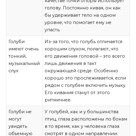
качестве точки опоры использует
голову. Постоянно кивая, он как
бы удерживает тело на одном
уровне, что помогает ему не
упасть.
Голуби
Из-за того, что голубь отличается
имеют очень
хорошим слухом, полагают, что
тонкий,
его движения головой – это всего
музыкальный
лишь движения в такт
слух
окружающей среде. Особенно
хорошо это прослеживается, если
рядом с голубем включить музыку.
Его кивания станут от этого
ритмичнее.
Голуби не
У голубей, как и у большинства
могут
птиц, глаза расположены по бокам
увидеть
в то время, как у человека глаза
объемную
смотрят в одном направлении.