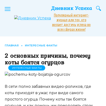
Перейти
Дневник Успеха
к
содержанию
Популярный интернет-
журнал для тех, кто
желает достичь успеха во
всех сферах жизни!
ГЛАВНАЯ
»
ИНТЕРЕСНЫЕ ФАКТЫ
2 основных причины, почему
коты боятся огурцов
ИНТЕРЕСНЫЕ ФАКТЫ
В сети полно забавных видео-роликов, где
коты приходят в ужас при виде самого
простого огурца. Почему коты так боятся
огурцов, и как помочь им преодолеть страх,