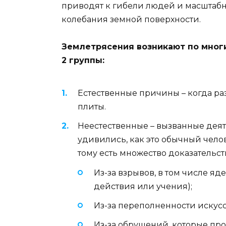
приводят к гибели людей и масштабн
колебания земной поверхности.
Землетрясения возникают по многи
2 группы:
Естественные причины – когда р
плиты.
Неестественные – вызванные деят
удивились, как это обычный чел
тому есть множество доказательст
Из-за взрывов, в том числе яд
действия или учения);
Из-за переполненности искус
Из-за обрушений, которые про