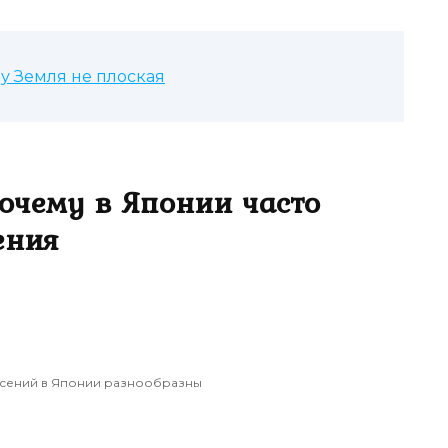
у Земля не плоская
очему в Японии часто
ения
сений в Японии разнообразны