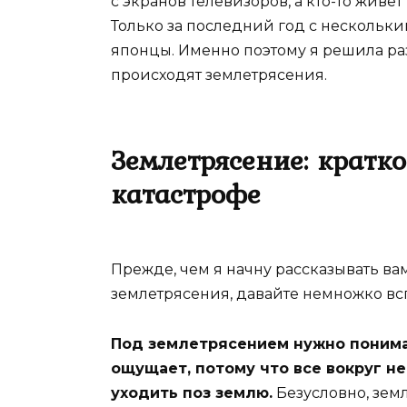
с экранов телевизоров, а кто-то живе
Только за последний год с нескольк
японцы. Именно поэтому я решила раз
происходят землетрясения.
Землетрясение: кратк
катастрофе
Прежде, чем я начну рассказывать вам
землетрясения, давайте немножко в
Под землетрясением нужно понима
ощущает, потому что все вокруг не
уходить поз землю.
Безусловно, зем