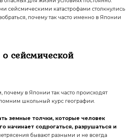
т в опасных для жизни условиях постоянно.
ими сейсмическими катастрофами столкнулись
обраться, почему так часто именно в Японии
о о сейсмической
, почему в Японии так часто происходят
спомним школьный курс географии.
ть земные толчки, которые человек
го начинает содрогаться, разрушаться и
летрясения бывают разными и не всегда