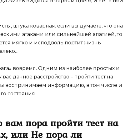
да жизнь видится в черном цвете, и нет в ней
ы, штука коварная: если вы думаете, что она
ческими атаками или сильнейшей апатией, то
ется мягко и исподволь портит жизнь
далеко…
врага» вовремя. Одним из наиболее простых и
у вас данное расстройство – пройти тест на
 мы воспринимаем информацию, в том числе и
ого состояния
о вам пора пройти тест на
х, или Не пора ли