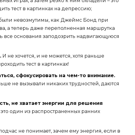
ных играх, а затем резко к ним охладели – это
дить тест в картинках на депрессию;
были невозмутимы, как Джеймс Бонд при
ва, а теперь даже переполненная маршрутка
сть все основания заподозрить надвигающуюся
.
И не хочется, и не можется, хотя раньше
роходить тест в картинках!
ься, сфокусировать на чем-то внимание.
ньше не вызывали никаких трудностей, даются
сть, не хватает энергии для решения
 это один из распространенных ранних
одчас не понимает, зачем ему энергия, если в