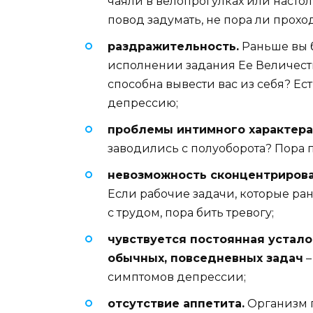
чаяли в велопрогулках или настоль
повод задумать, не пора ли прохо
раздражительность.
Раньше вы 
исполнении задания Ее Величест
способна вывести вас из себя? Е
депрессию;
проблемы интимного характера
заводились с полуоборота? Пора п
невозможность сконцентрироват
Если рабочие задачи, которые ра
с трудом, пора бить тревогу;
чувствуется постоянная устало
обычных, повседневных задач
–
симптомов депрессии;
отсутствие аппетита.
Организм п