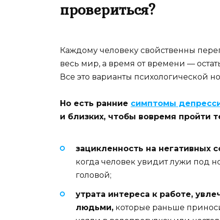
провериться?
Каждому человеку свойственны переп
весь мир, а время от времени — оста
Все это варианты психологической н
Но есть ранние
симптомы депресс
и близких, чтобы вовремя пройти те
зацикленность на негативных 
когда человек увидит лужи под но
головой;
утрата интереса к работе, увл
людьми,
которые раньше приноси