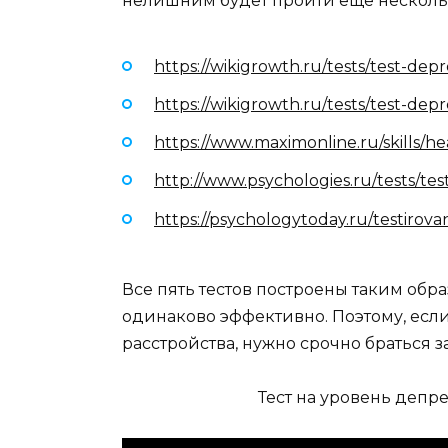
нелишним будет пройти еще нескольк
https://wikigrowth.ru/tests/test-depre
https://wikigrowth.ru/tests/test-depr
https://www.maximonline.ru/skills/hea
http://www.psychologies.ru/tests/tes
https://psychologytoday.ru/testirova
Все пять тестов построены таким обр
одинаково эффективно. Поэтому, есл
расстройства, нужно срочно браться 
Тест на уровень депр