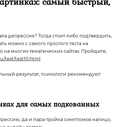
картинках: самый быстрый,
ала депрессия? Тогда стоит либо подтвердить,
ть можно с самого простого теста на
 на многих тематических сайтах. Пройдите,
u/test/test10.html
ельный результат, психологи рекомендуют
инках для самых подкованных
прессию, да и пара-тройка симптомов налицо,