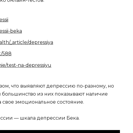
о онлайн-тестов:
ssii
essii-beka
lth/_article/depressiya
t/588
nie/test-na-depressiyu
азом, что выявляют депрессию по-разному, но
и большинство из них показывают наличие
за свое эмоциональное состояние.
ессии — шкала депрессии Бека.