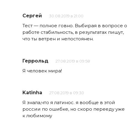
Сергей
30.08.2019 в 21:00
Тест — полное говно. Выбирая в вопросе о
работе стабильность, в результатах пишут,
что ты ветрен и непостоянен.
Геррольд
27.08.2019 в 09:58
Я человек мира!
Katinha
27.08.2019 в 09:30
Я знала,что я латинос. я вообще в этой
россии по ошибке, но скоро перееду уже
к любимому