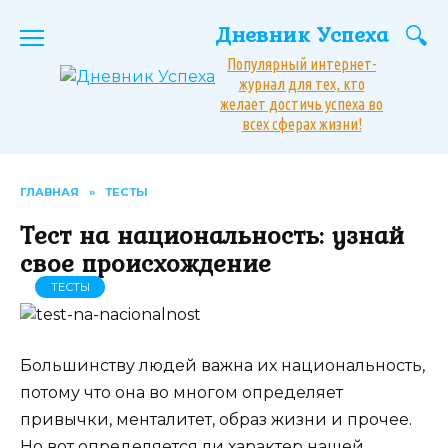
Перейти
Дневник Успеха
к
содержанию
Популярный интернет-
журнал для тех, кто
желает достичь успеха во
всех сферах жизни!
ГЛАВНАЯ
»
ТЕСТЫ
Тест на национальность: узнай
свое происхождение
ТЕСТЫ
Большинству людей важна их национальность,
потому что она во многом определяет
привычки, менталитет, образ жизни и прочее.
Но вот определяется ли характер нашей