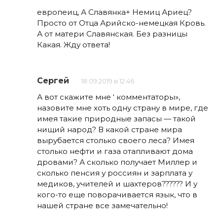
европеиц, А Славянка+ Немиц Ариец?
Просто от Отца Арийско-немецкая Кровь.
А от матери Славянская. Без разницы
Какая. Жду ответа!
Сергей
18.09.2019 в 12:46
А вот скажите мне ‘ комментаторы»,
назовите мне хоть одну страну в мире, где
имея такие природные запасы — такой
нищий народ? В какой стране мира
вырубается столько своего леса? Имея
столько нефти и газа отапливают дома
дровами? А сколько получает Миллер и
сколько пенсия у россиян и зарплата у
медиков, учителей и шахтеров?????? И у
кого-то еще поворачивается язык, что в
нашей стране все замечательно!