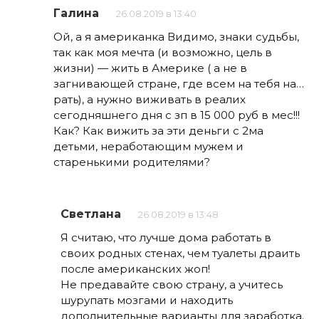
Галина
26.08.2019 в 13:40
Ой, а я американка Видимо, знаки судьбы,
так как моя мечта (и возможно, цель в
жизни) — жить в Америке ( а не в
загнивающей стране, где всем на тебя на…
рать), а нужно виживать в реалих
сегодняшнего дня с зп в 15 000 руб в мес!!!
Как? Как вижить за эти деньги с 2ма
детьми, неработающим мужем и
старенькими родителями?
Светлана
26.08.2019 в 13:48
Я считаю, что лучше дома работать в
своих родных стенах, чем туалеты драить
после американских жоп!
Не предавайте свою страну, а учитесь
шурупать мозгами и находить
дополнительные варианты для заработка.