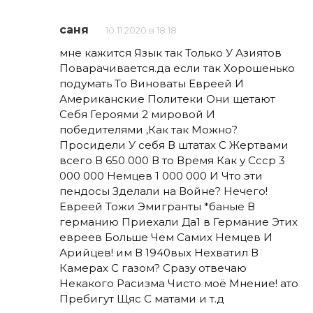
саня
10.11.2020 в 18:18
мне кажится Язык так Только У Азиятов
Поварачивается.да если так Хорошенько
подумать То Виноваты Евреей И
Американские Политеки Они щетают
Себя Героями 2 мировой И
победителями ,Как так Можно?
Просидели У себя В штатах С Жертвами
всего В 650 000 В то Время Как у Ссср 3
000 000 Немцев 1 000 000 И Что эти
пендосы Зделали на Войне? Нечего!
Евреей Тожи Эмигранты *баные В
германию Приехали Да1 в Германие Этих
евреев Больше Чем Самих Немцев И
Арийцев! им В 1940вых Нехватил В
Камерах С газом? Сразу отвечаю
Некакого Расизма Чисто моё Мнение! ато
Пребигут Щяс С матами и т.д