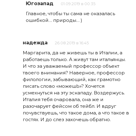
Югозапад
01.09.2019 в 00:35
Главное, чтобы ты сама не оказалась
ошибкой… природы… )
надежда
26.08.2019 в 16:45
Маргарита, да не живешь ты в Италии, а
работаешь только. А живут там итальянцы.
И что за уважаемый профессор объект
твоего внимания? Наверное, профессор
филологии, забывающий, как грамотно
писать слово «можешЬ»? Хочется
усмехнуться на эту эскападу. Воздержусь.
Италия тебя очаровала, она же и
разочарует фейсом об тейбл. И вдруг
почувствуешь, что такое дома, а что такое в
гостях. И до слез захочешь обратно.