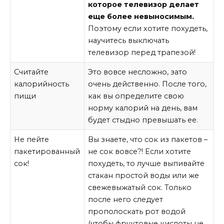
которое телевизор делает
еще более невыносимым.
Поэтому если хотите похудеть,
научитесь выключать
телевизор перед трапезой!
Считайте
Это вовсе несложно, зато
калорийность
очень действенно. После того,
пищи
как вы определите свою
норму калорий на день, вам
будет стыдно превышать ее.
Не пейте
Вы знаете, что сок из пакетов –
пакетированный
не сок вовсе?! Если хотите
сок!
похудеть, то лучше выпивайте
стакан простой воды или же
свежевыжатый сок. Только
после него следует
прополоскать рот водой
(чтобы фруктовые кислоты не