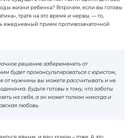
 годы жизни ребенка? Впрочем, если вы готовы
ика», тратя на это время и нервы, — то,
ить ежедневный прием противозачаточной
начное решение забеременеть от
ним будет проконсультироваться с юристом,
е от мужчины вы можете рассчитывать и не
одиночка. Будьте готовы к тому, что заботы
ять на себя, а он может толком никогда и
цовская любовь.
иться явным, и ваш роман – тоже. А это