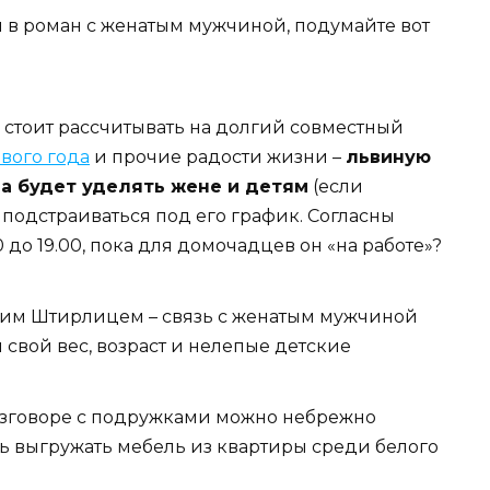
й в роман с женатым мужчиной, подумайте вот
е стоит рассчитывать на долгий совместный
вого года
и прочие радости жизни –
львиную
а будет уделять жене и детям
(если
 подстраиваться под его график. Cогласны
 до 19.00, пока для домочадцев он «на работе»?
ящим Штирлицем – связь с женатым мужчиной
свой вес, возраст и нелепые детские
в разговоре с подружками можно небрежно
ть выгружать мебель из квартиры среди белого