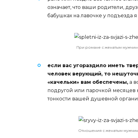
означает, что ваши родители, друзь
бабушках на лавочке у подъезда я
При романе с женатым мужчино
если вас угораздило иметь тв
человек верующий, то нешуточ
«качельки» вам обеспечены,
а в
подругой или парочкой месяцев н
тонкости вашей душевной органи
Отношения с женатым мужчин