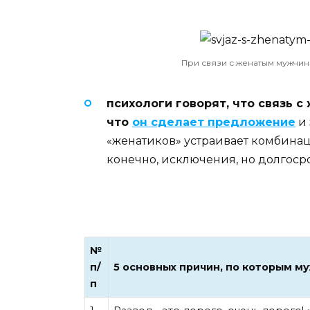
При связи с женатым мужчин
психологи говорят, что связь с
что
он сделает предложение
и 
«женатиков» устраивает комбинац
конечно, исключения, но долгоср
№
п/
5 основных причин, по которым м
п