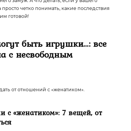
него замуж. А что делать, если у вашего
 просто четко понимать, какие последствия
им готовой!
могут быть игрушки…: все
на с несвободным
дать от отношений с «женатиком».
 с «женатиком»: 7 вещей, от
ься