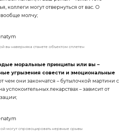
я, коллеги могут отвернуться от вас. О
 вообще молчу;
й вы наверняка станете объектом сплетен
ердые моральные принципы или вы –
ные угрызения совести и эмоциональные
от чем они закончатся – бутылочкой мартини с
а успокоительных лекарствах – зависит от
зации;
ой могут спровоцировать нервные срывы