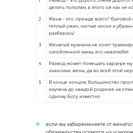
1
Развод - это дорого, очень дорого!
делить пополам, а этого ой как не хо
2
Жена – это, прежде всего? бытовой 
теплый ужин, чистые носки и убранн
разберись!
3
Женатый мужчина не хочет травмиров
озлобленной мамы, его невзлюбят.
4
Развод может помешать карьере муж
знакомых жены, да во всей этой не
5
В конце концов, большинство прос
изучена до каждой родинке на спине
одному Богу известно
если вы забеременеете от женат
обязательства остаются на усмотр