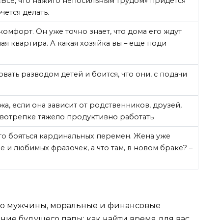
 «Все, что нажито непосильным трудом» придется
чется делать.
комфорт. Он уже точно знает, что дома его ждут
ая квартира. А какая хозяйка вы – еще поди
ать разводом детей и боится, что они, с подачи
а, если она зависит от родственников, друзей,
рвотрепке тяжело продуктивно работать
то бояться кардинальных перемен. Жена уже
 и любимых фразочек, а что там, в новом браке? –
ого мужчины, моральные и финансовые
ение будущего папы: как найти время для вас,