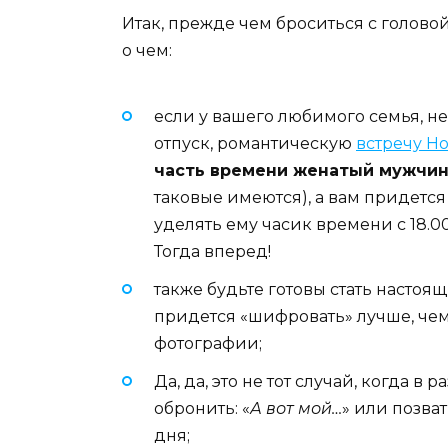
Итак, прежде чем броситься с голово
о чем:
если у вашего любимого семья, н
отпуск, романтическую
встречу Но
часть времени женатый мужчин
таковые имеются), а вам придется
уделять ему часик времени с 18.00
Тогда вперед!
также будьте готовы стать насто
придется «шифровать» лучше, чем 
фотографии;
Да, да, это не тот случай, когда 
обронить: «
А вот мой…
» или позва
дня;