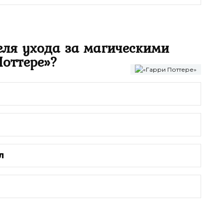
еля ухода за магическими
оттере»?
л