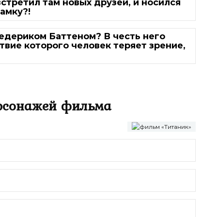
встретил там новых друзей, и носился
замку?!
едериком Баттеном? В честь него
твие которого человек теряет зрение,
ерсонажей фильма