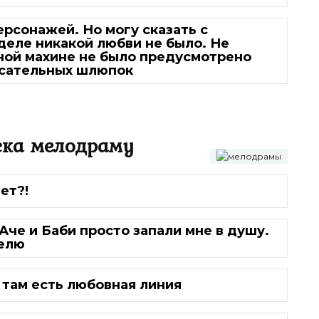
ерсонажей. Но могу сказать с
деле никакой любви не было. Не
мной махине не было предусмотрено
асательных шлюпок
ска мелодраму
ет?!
 Аче и Баби просто запали мне в душу.
елю
там есть любовная линия