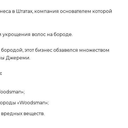
неса в Штатах, компания основателем которой
и укрощения волос на бороде.
бородой, этот бизнес обзавелся множеством
оны Джереми.
:
oodsman»;
бороды «Woodsman»;
 вредных веществ.