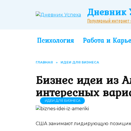
Перейти
Дневник 
к
содержанию
Популярный интернет-жу
Психология
Работа и Карь
ГЛАВНАЯ
»
ИДЕИ ДЛЯ БИЗНЕСА
Бизнес идеи из А
интересных вари
ИДЕИ ДЛЯ БИЗНЕСА
США занимают лидирующую позицию в