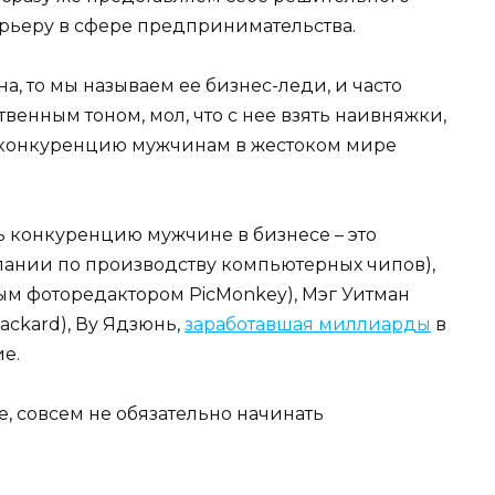
арьеру в сфере предпринимательства.
, то мы называем ее бизнес-леди, и часто
енным тоном, мол, что с нее взять наивняжки,
ть конкуренцию мужчинам в жестоком мире
ь конкуренцию мужчине в бизнесе – это
пании по производству компьютерных чипов),
ым фоторедактором PicMonkey), Мэг Уитман
ckard), Ву Ядзюнь,
заработавшая миллиарды
в
е.
е, совсем не обязательно начинать