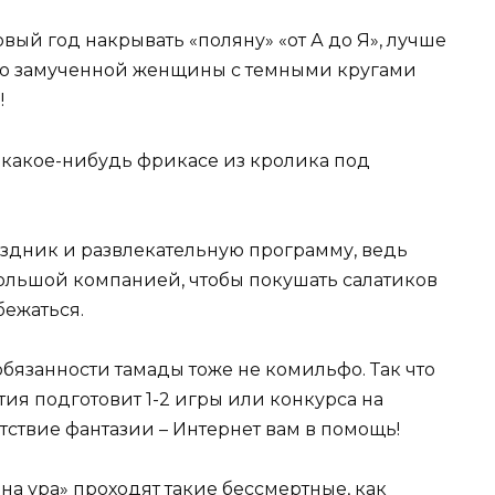
овый год накрывать «поляну» «от А до Я», лучше
сто замученной женщины с темными кругами
!
 какое-нибудь фрикасе из кролика под
аздник и развлекательную программу, ведь
 большой компанией, чтобы покушать салатиков
бежаться.
 обязанности тамады тоже не комильфо. Так что
ия подготовит 1-2 игры или конкурса на
утствие фантазии – Интернет вам в помощь!
«на ура» проходят такие бессмертные, как