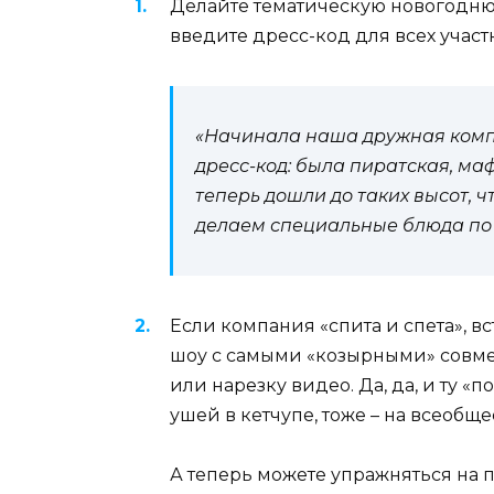
Делайте тематическую новогоднюю
введите дресс-код для всех участ
«Начинала наша дружная компа
дресс-код: была пиратская, ма
теперь дошли до таких высот, ч
делаем специальные блюда по 
Если компания «спита и спета», вс
шоу с самыми «козырными» совм
или нарезку видео. Да, да, и ту «п
ушей в кетчупе, тоже – на всеобщ
А теперь можете упражняться на 