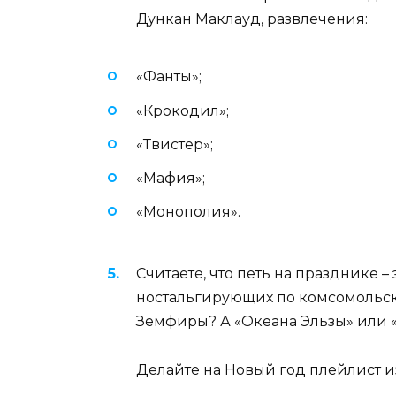
Дункан Маклауд, развлечения:
«Фанты»;
«Крокодил»;
«Твистер»;
«Мафия»;
«Монополия».
Считаете, что петь на празднике 
ностальгирующих по комсомольск
Земфиры? А «Океана Эльзы» или 
Делайте на Новый год плейлист и