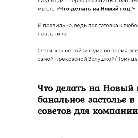
на улицах – первоклассницы с бантам
мысль: «
Что делать на Новый год
?»
И правильно, ведь подготовка к любом
праздника.
О том, как не сойти с ума во время в
самой прекрасной Золушкой/Принцем 
Что делать на Новый 
банальное застолье в 
советов для компании