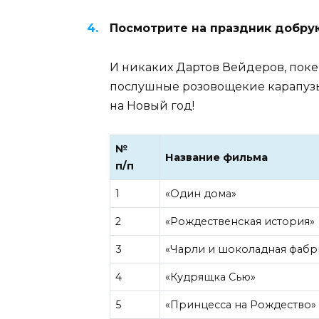
Посмотрите на праздник добру
И никаких Дартов Вейдеров, поке
послушные розовощекие карапузы
на Новый год!
№
Название фильма
п/п
1
«Один дома»
2
«Рождественская история»
3
«Чарли и шоколадная фабр
4
«Кудрящка Сью»
5
«Принцесса на Рождество»