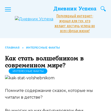
Перейти
Дневник Успеха
к
содержанию
Популярный интернет-
журнал для тех, кто
желает достичь успеха во
всех сферах жизни!
ГЛАВНАЯ
»
ИНТЕРЕСНЫЕ ФАКТЫ
Как стать волшебником в
современном мире?
ИНТЕРЕСНЫЕ ФАКТЫ
Помните содержание сказок, которые мы
читали в детстве?
Во многих из них фигурировали феи,