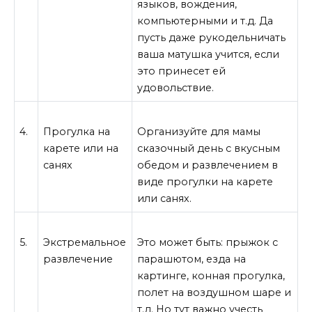
языков, вождения,
компьютерными и т.д. Да
пусть даже рукодельничать
ваша матушка учится, если
это принесет ей
удовольствие.
4.
Прогулка на
Организуйте для мамы
карете или на
сказочный день с вкусным
санях
обедом и развлечением в
виде прогулки на карете
или санях.
5.
Экстремальное
Это может быть: прыжок с
развлечение
парашютом, езда на
картинге, конная прогулка,
полет на воздушном шаре и
т.д. Но тут важно учесть