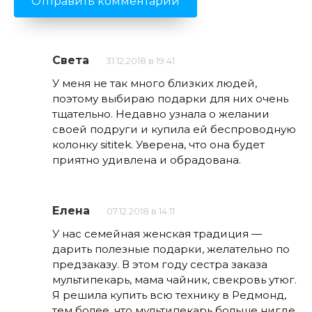
Света
31.12.2018 в 19:41
У меня не так много близких людей,
поэтому выбираю подарки для них очень
тщательно. Недавно узнала о желании
своей подруги и купила ей беспроводную
колонку sititek. Уверена, что она будет
приятно удивлена и обрадована.
Елена
07.12.2018 в 14:11
У нас семейная женская традиция —
дарить полезные подарки, желательно по
предзаказу. В этом году сестра заказа
мультипекарь, мама чайник, свекровь утюг.
Я решила купить всю технику в Редмонд,
тем более, что мультипекарь больше нигде