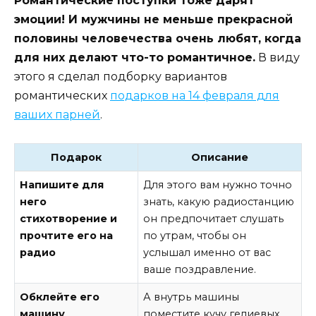
Романтические поступки тоже дарят
эмоции! И мужчины не меньше прекрасной
половины человечества очень любят, когда
для них делают что-то романтичное.
В виду
этого я сделал подборку вариантов
романтических
подарков на 14 февраля для
ваших парней
.
Подарок
Описание
Напишите для
Для этого вам нужно точно
него
знать, какую радиостанцию
стихотворение и
он предпочитает слушать
прочтите его на
по утрам, чтобы он
радио
услышал именно от вас
ваше поздравление.
Обклейте его
А внутрь машины
машину
поместите кучу гелиевых