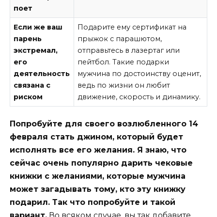
поет
Если же ваш
Подарите ему сертификат на
парень
прыжок с парашютом,
экстремал,
отправьтесь в лазертаг или
его
пейтбол. Такие подарки
деятельность
мужчина по достоинству оценит,
связана с
ведь по жизни он любит
риском
движение, скорость и динамику.
Попробуйте для своего возлюбленного 14
февраля стать джином, который будет
исполнять все его желания. Я знаю, что
сейчас очень популярно дарить чековые
книжки с желаниями, которые мужчина
может загадывать тому, кто эту книжку
подарил. Так что попробуйте и такой
вариант.
Во всяком случае, вы так добавите