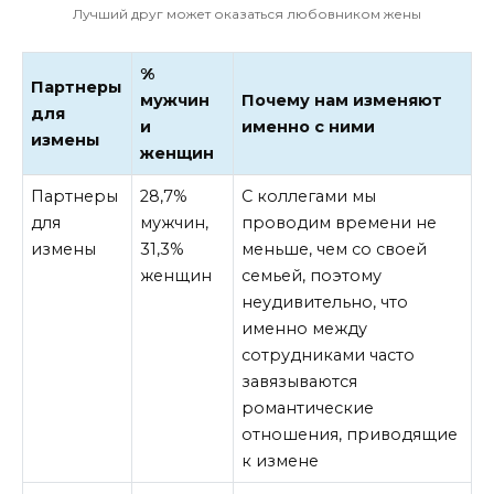
Лучший друг может оказаться любовником жены
%
Партнеры
мужчин
Почему нам изменяют
для
и
именно с ними
измены
женщин
Партнеры
28,7%
С коллегами мы
для
мужчин,
проводим времени не
измены
31,3%
меньше, чем со своей
женщин
семьей, поэтому
неудивительно, что
именно между
сотрудниками часто
завязываются
романтические
отношения, приводящие
к измене