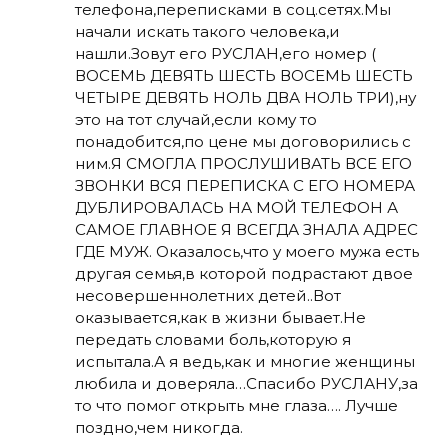
телефона,переписками в соц.сетях.Мы
начали искать такого человека,и
нашли.Зовут его РУСЛАН,его номер (
ВОСЕМЬ ДЕВЯТЬ ШЕСТЬ ВОСЕМЬ ШЕСТЬ
ЧЕТЫРЕ ДЕВЯТЬ НОЛЬ ДВА НОЛЬ ТРИ),ну
это на тот случай,если кому то
понадобится,по цене мы договорились с
ним.Я СМОГЛА ПРОСЛУШИВАТЬ ВСЕ ЕГО
ЗВОНКИ ВСЯ ПЕРЕПИСКА С ЕГО НОМЕРА
ДУБЛИРОВАЛАСЬ НА МОЙ ТЕЛЕФОН А
САМОЕ ГЛАВНОЕ Я ВСЕГДА ЗНАЛА АДРЕС
ГДЕ МУЖ. Оказалось,что у моего мужа есть
другая семья,в которой подрастают двое
несовершеннолетних детей..Вот
оказывается,как в жизни бывает.Не
передать словами боль,которую я
испытала.А я ведь,как и многие женщины
любила и доверяла…Спасибо РУСЛАНУ,за
то что помог открыть мне глаза…. Лучше
поздно,чем никогда.