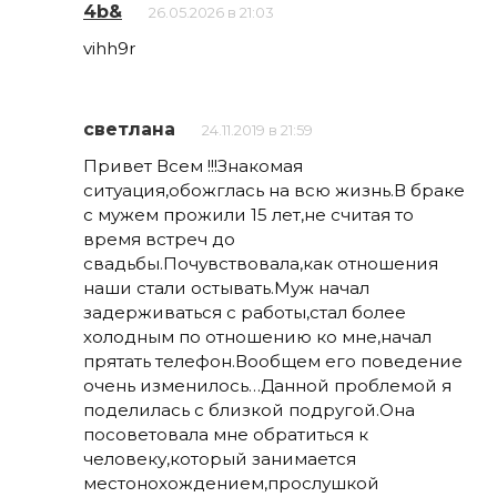
4b&
26.05.2026 в 21:03
vihh9r
светлана
24.11.2019 в 21:59
Привет Всем !!!Знакомая
ситуация,обожглась на всю жизнь.В браке
с мужем прожили 15 лет,не считая то
время встреч до
свадьбы.Почувствовала,как отношения
наши стали остывать.Муж начал
задерживаться с работы,стал более
холодным по отношению ко мне,начал
прятать телефон.Вообщем его поведение
очень изменилось…Данной проблемой я
поделилась с близкой подругой.Она
посоветовала мне обратиться к
человеку,который занимается
местонохождением,прослушкой