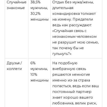
Случайные
38,5%
Отдых без мужа/жены,
знакомые
мужчины,
длительная
30,2%
командировка толкают
женщины
на измену. Предатели
ведь как рассуждают:
«Случайная связь с
незнакомым человеком
не разрушит мою семью,
так почему бы не
гульнуть?»
Друзья /
6%
На подобную
коллеги
мужчины,
внебрачную связь
10%
решаются немногие
женщины
именно из-за страха
попасться, ведь если ваш
постоянный партнер
знает хорошо вашего
любовника, велик риск,