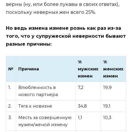
верны (ну, или более лукавы в своих ответах),
поскольку неверных жен всего 25%.
Но ведь измена измене рознь как раз из-за
того, что у супружеской неверности бывают
разные причины:
%
%
№
Причина
мужских
женских
измен
измен
1.
Влюбленность в
7,2
19,9
нового партнера
2.
Тяга к новизне
34,8
19,1
3.
Месть за совершенную
1,1
10,3
мужем/женой измену