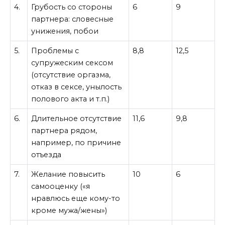
4.
Грубость со стороны
6
9
партнера: словесные
унижения, побои
5.
Проблемы с
8,8
12,5
супружеским сексом
(отсутствие оргазма,
отказ в сексе, унылость
полового акта и т.п.)
6.
Длительное отсутствие
11,6
9,8
партнера рядом,
например, по причине
отъезда
7.
Желание повысить
10
6
самооценку («я
нравлюсь еще кому-то
кроме мужа/жены»)