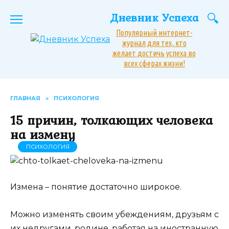
Перейти
Дневник Успеха
к
содержанию
Популярный интернет-
журнал для тех, кто
желает достичь успеха во
всех сферах жизни!
ГЛАВНАЯ
»
ПСИХОЛОГИЯ
15 причин, толкающих человека
на измену
ПСИХОЛОГИЯ
Измена – понятие достаточно широкое.
Можно изменять своим убеждениям, друзьям с
их недругами, родине, работая на иностранную