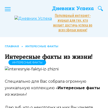
Перейти
Дневник Успеха
к
содержанию
Популярный интернет-
журнал для тех, кто
желает достичь успеха во
всех сферах жизни!
ГЛАВНАЯ
»
ИНТЕРЕСНЫЕ ФАКТЫ
Интересные факты из жизни!
ИНТЕРЕСНЫЕ ФАКТЫ
Специально для Вас собрала огромную
уникальную коллекцию «
Интересные факты
из жизни»!
Даю зуб, что о некоторых из них Вы узнаете