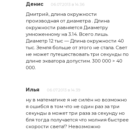
Денис
06.07.2013 в 14:36
Дмитрий, длина окружности
производная от диаметра . Длина
окружности равняется Диаметру
умноженному на 3.14. Всего лишь.
Диаметр 12 тыc — Длина окружности 40
тыс. Земля больше от этого не стала. Свет
не может путешествовать три секунды по
длине экватора допустим. 300 000 > 40
000.
Илья
06.07.2013 в 14:39
ну в математике я не силён но возможно
я ошибся в том что не один раз за три
секунды а может три раза за секунду но
бля тогда получается что молния быстрее
скорости света!? Невозможно