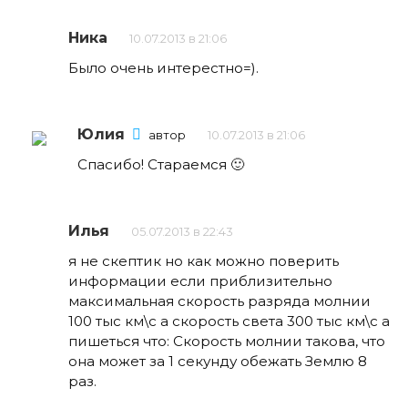
Ника
10.07.2013 в 21:06
Было очень интерестно=).
Юлия
автор
10.07.2013 в 21:06
Спасибо! Стараемся 🙂
Илья
05.07.2013 в 22:43
я не скептик но как можно поверить
информации если приблизительно
максимальная скорость разряда молнии
100 тыс км\с а скорость света 300 тыс км\с а
пишеться что: Скорость молнии такова, что
она может за 1 секунду обежать Землю 8
раз.