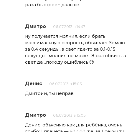
раза быстрее= дальше
Дмитро
06.07.2013 в 14:47
ну получается молния, если брать
максимальную скорость, обвивает Землю
за 0,4 секунды, а свет где-то за 0,1-0,15
секунды…молния не может 8 раз обвить, а
свет да…походу ошиблись 🙂
Денис
06.07.2013 в 15:03
Дмитрий, ты неправ!
Дмитро
06.07.2013 в 15:05
Денис, объясняю как для ребёнка, очень
грубо: 1 планета — 40 000, т.е. за 1 секунду,