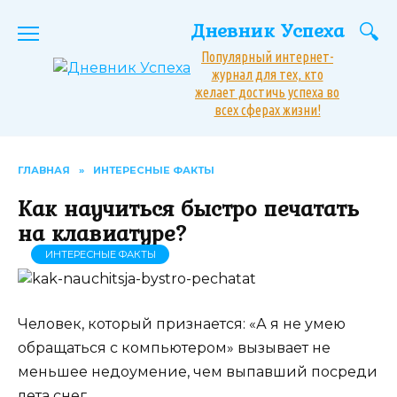
Перейти
Дневник Успеха
к
содержанию
Популярный интернет-
журнал для тех, кто
желает достичь успеха во
всех сферах жизни!
ГЛАВНАЯ
»
ИНТЕРЕСНЫЕ ФАКТЫ
Как научиться быстро печатать
на клавиатуре?
ИНТЕРЕСНЫЕ ФАКТЫ
Человек, который признается: «А я не умею
обращаться с компьютером» вызывает не
меньшее недоумение, чем выпавший посреди
лета снег.