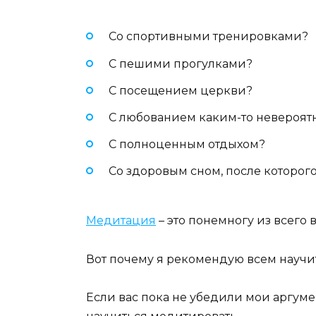
Со спортивными тренировками?
С пешими прогулками?
С посещением церкви?
С любованием каким-то невероят
С полноценным отдыхом?
Со здоровым сном, после которо
Медитация
– это понемногу из всего
Вот почему я рекомендую всем научи
Если вас пока не убедили мои аргуме