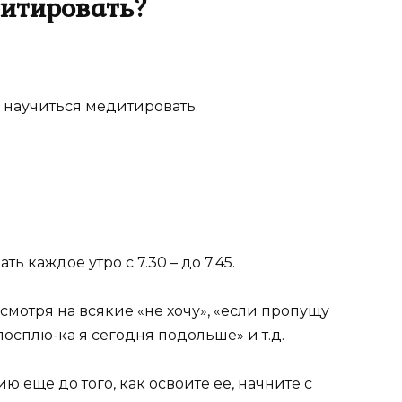
дитировать?
бы научиться медитировать.
 каждое утро с 7.30 – до 7.45.
есмотря на всякие «не хочу», «если пропущу
посплю-ка я сегодня подольше» и т.д.
 еще до того, как освоите ее, начните с