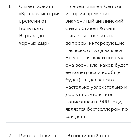
1.
Стивен Хокинг
В своей книге «Краткая
«Краткая история
история времени»
времени от
знаменитый английский
Большого
физик Стивен Хокинг
Взрыва до
пытается ответить на
черных дыр»
вопросы, интересующие
нас всех: откуда взялась
Вселенная, как и почему
она возникла, каков будет
ее конец (если вообще
будет) – и делает это
настолько увлекательно и
доступно, что книга,
написанная в 1988 году,
является бестселлером по
сей день.
2.
Ричард Докинз
«Эгоистичный ген» –