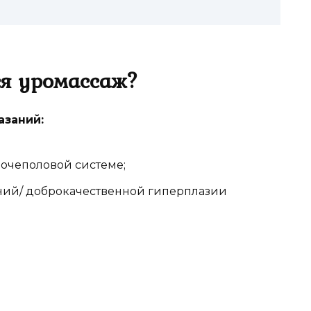
ся уромассаж?
азаний:
мочеполовой системе;
ний/ доброкачественной гиперплазии