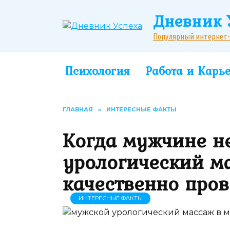
Перейти
Дневник 
к
содержанию
Популярный интернет-жу
Психология
Работа и Карь
ГЛАВНАЯ
»
ИНТЕРЕСНЫЕ ФАКТЫ
Когда мужчине н
урологический ма
качественно пров
ИНТЕРЕСНЫЕ ФАКТЫ