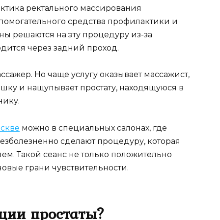
актика ректального массирования
спомогательного средства профилактики и
ны решаются на эту процедуру из-за
дится через задний проход.
сажер. Но чаще услугу оказывает массажист,
ишку и нащупывает простату, находящуюся в
нику.
оскве
можно в специальных салонах, где
езболезненно сделают процедуру, которая
ем. Такой сеанс не только положительно
новые грани чувствительности.
яции простаты?