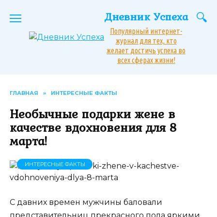
Перейти
Дневник Успеха
к
содержанию
Популярный интернет-
журнал для тех, кто
желает достичь успеха во
всех сферах жизни!
ГЛАВНАЯ
»
ИНТЕРЕСНЫЕ ФАКТЫ
Необычные подарки жене в
качестве вдохновения для 8
марта!
ИНТЕРЕСНЫЕ ФАКТЫ
С давних времен мужчины баловали
представительниц прекрасного пола яркими