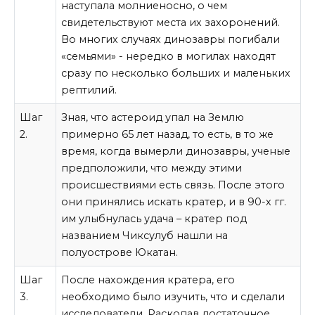
наступала молниеносно, о чем
свидетельствуют места их захоронений.
Во многих случаях динозавры погибали
«семьями» - нередко в могилах находят
сразу по несколько больших и маленьких
рептилий.
Шаг
Зная, что астероид упал на Землю
2.
примерно 65 лет назад, то есть, в то же
время, когда вымерли динозавры, ученые
предположили, что между этими
происшествиями есть связь. После этого
они принялись искать кратер, и в 90-х гг.
им улыбнулась удача – кратер под
названием Чиксулуб нашли на
полуострове Юкатан.
Шаг
После нахождения кратера, его
3.
необходимо было изучить, что и сделали
исследователи. Раскопав достаточное