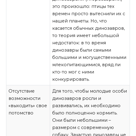
это произошло: птицы тех
времен просто вытеснили их с
нашей планеты. Но, что
касается обычных динозавров,
то теория имеет небольшой
недостаток: в то время
динозавры были самыми
большими и могущественными
млекопитающимися, вряд ли
кто-то мог с ними
конкурировать.
Отсутствие
Для того, чтобы молодые особи
возможности
динозавров росли и
«выходить» свое
развивались, их необходимо
потомство
было полноценно кормить.
Они были небольшими –
размером с современную
собаку. Зачастую динозавры не