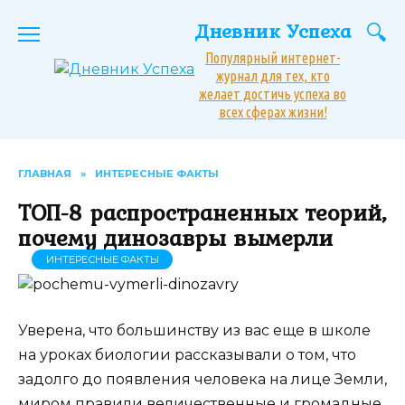
Перейти
Дневник Успеха
к
содержанию
Популярный интернет-
журнал для тех, кто
желает достичь успеха во
всех сферах жизни!
ГЛАВНАЯ
»
ИНТЕРЕСНЫЕ ФАКТЫ
ТОП-8 распространенных теорий,
почему динозавры вымерли
ИНТЕРЕСНЫЕ ФАКТЫ
Уверена, что большинству из вас еще в школе
на уроках биологии рассказывали о том, что
задолго до появления человека на лице Земли,
миром правили величественные и громадные