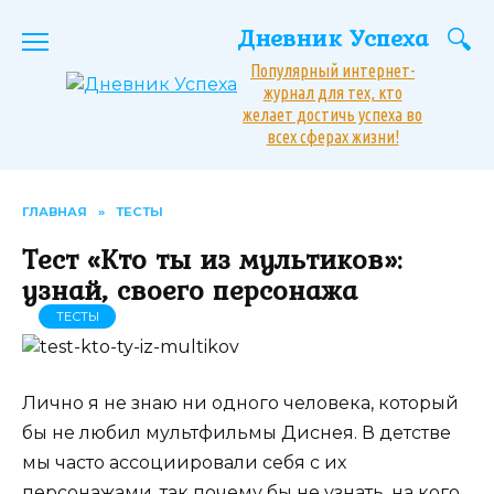
Перейти
Дневник Успеха
к
содержанию
Популярный интернет-
журнал для тех, кто
желает достичь успеха во
всех сферах жизни!
ГЛАВНАЯ
»
ТЕСТЫ
Тест «Кто ты из мультиков»:
узнай, своего персонажа
ТЕСТЫ
Лично я не знаю ни одного человека, который
бы не любил мультфильмы Диснея. В детстве
мы часто ассоциировали себя с их
персонажами, так почему бы не узнать, на кого