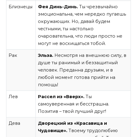
Близнецы
Фея Динь-Динь.
Ты чрезвычайно
эмоциональна, чем нередко пугаешь
окружающих. Но, давай будем
честными, ты настолько
очаровательна, что люди просто не
могут не восхищаться тобой.
Рак
Эльза.
Несмотря на внешнюю силу, в
душе ты ранимый и беззащитный
человек. Преданна друзьям, и в
любой момент готова прийти на
помощь!
Лев
Рассел из «Вверх».
Ты
самоуверенная и бесстрашна.
Позитив – твой лучший друг!
Дева
Дворецкий из «Красавица и
Чудовище».
Твоему трудолюбию