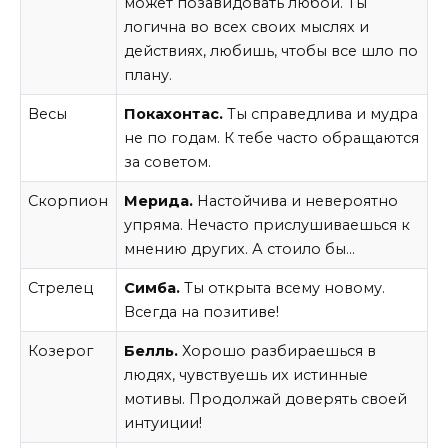
может позавидовать любой. Ты
логична во всех своих мыслях и
действиях, любишь, чтобы все шло по
плану.
Весы
Покахонтас.
Ты справедлива и мудра
не по годам. К тебе часто обращаются
за советом.
Скорпион
Мерида.
Настойчива и невероятно
упряма. Нечасто прислушиваешься к
мнению других. А стоило бы…
Стрелец
Симба.
Ты открыта всему новому.
Всегда на позитиве!
Козерог
Белль.
Хорошо разбираешься в
людях, чувствуешь их истинные
мотивы. Продолжай доверять своей
интуиции!