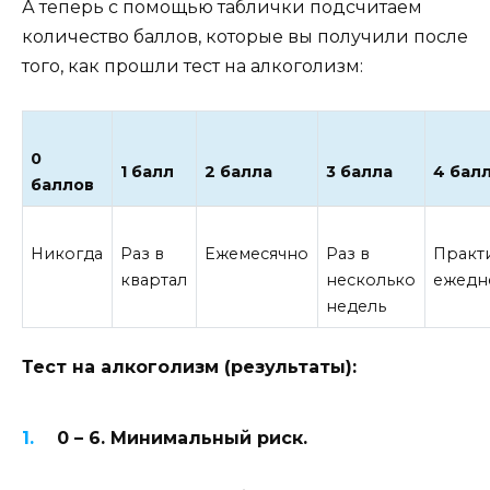
А теперь с помощью таблички подсчитаем
количество баллов, которые вы получили после
того, как прошли тест на алкоголизм:
0
1 балл
2 балла
3 балла
4 бал
баллов
Никогда
Раз в
Ежемесячно
Раз в
Практ
квартал
несколько
ежедн
недель
Тест на алкоголизм (результаты):
0 – 6. Минимальный риск.