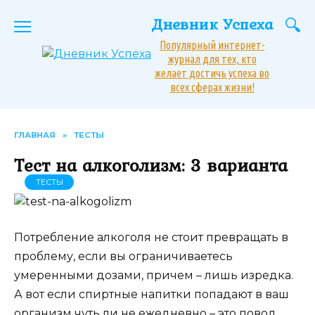
Перейти
Дневник Успеха
к
содержанию
Популярный интернет-
журнал для тех, кто
желает достичь успеха во
всех сферах жизни!
ГЛАВНАЯ
»
ТЕСТЫ
Тест на алкоголизм: 3 варианта
ТЕСТЫ
Потребление алкоголя не стоит превращать в
проблему, если вы ограничиваетесь
умеренными дозами, причем – лишь изредка.
А вот если спиртные напитки попадают в ваш
организм чуть ли не ежедневно – это повод