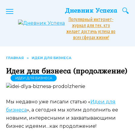
Перейти
Дневник Успеха
к
содержанию
Популярный интернет-
журнал для тех, кто
желает достичь успеха во
всех сферах жизни!
ГЛАВНАЯ
»
ИДЕИ ДЛЯ БИЗНЕСА
Идеи для бизнеса (продолжение)
ИДЕИ ДЛЯ БИЗНЕСА
Мы недавно уже писали статью «
Идеи для
бизнеса
», а сегодня мы хотим дополнить ее
новыми, интересными и захватывающими
бизнес идеями…как продолжение!