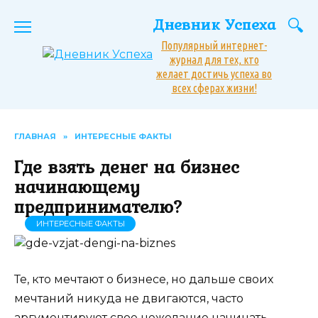
Перейти
Дневник Успеха
к
содержанию
Популярный интернет-
журнал для тех, кто
желает достичь успеха во
всех сферах жизни!
ГЛАВНАЯ
»
ИНТЕРЕСНЫЕ ФАКТЫ
Где взять денег на бизнес
начинающему
предпринимателю?
ИНТЕРЕСНЫЕ ФАКТЫ
Те, кто мечтают о бизнесе, но дальше своих
мечтаний никуда не двигаются, часто
аргументируют свое нежелание начинать