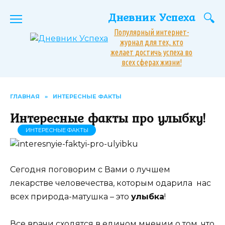
Перейти
Дневник Успеха
к
содержанию
Популярный интернет-
журнал для тех, кто
желает достичь успеха во
всех сферах жизни!
ГЛАВНАЯ
»
ИНТЕРЕСНЫЕ ФАКТЫ
Интересные факты про улыбку!
ИНТЕРЕСНЫЕ ФАКТЫ
Сегодня поговорим с Вами о лучшем
лекарстве человечества, которым одарила нас
всех природа-матушка – это
улыбка
!
Все врачи сходятся в едином мнении о том, что