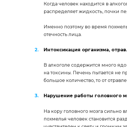
Когда человек находится в алког
распределяет жидкость, почки пе
Именно поэтому во время похмель
отечность лица.
Интоксикация организма, отрав
В алкоголе содержится много ядо
на токсины. Печень пытается не п
большое количество, то от отравл
Нарушение работы головного м
На кору головного мозга сильно 
похмелья человек становится разд
чувствителен к свету и громким з