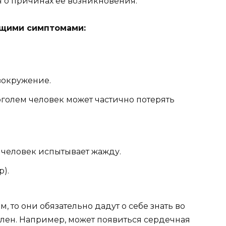
 о причинах её возникновения.
щими симптомами:
овокружение.
голем человек может частично потерять
 человек испытывает жажду.
р).
, то они обязательно дадут о себе знать во
блен. Например, может появиться сердечная