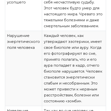
усопшего
себя несчастливую судьбу.
Этот человек будто умер для
настоящего мира. Чревато это
тяжелыми болезнями и даже
смертельным заболеванием.
Нарушение
Каждый человек, как
энергетического
утверждают эзотерики, имеет
поля человека
свое биополе или ауру. Когда
его фотографируют во сне,
принято полагать, что и его
аура попадает в кадр, отчего
биополе нарушается. Человек
становится энергетически
слабым и несобранным. Это
может привести к нервным
расстройствам, болезни или
состоянию «зомби».
Наведение
Так как во сне человек не