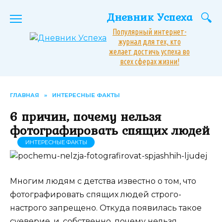
Перейти
Дневник Успеха
к
содержанию
Популярный интернет-
журнал для тех, кто
желает достичь успеха во
всех сферах жизни!
ГЛАВНАЯ
»
ИНТЕРЕСНЫЕ ФАКТЫ
6 причин, почему нельзя
фотографировать спящих людей
ИНТЕРЕСНЫЕ ФАКТЫ
Многим людям с детства известно о том, что
фотографировать спящих людей строго-
настрого запрещено. Откуда появилась такое
суеверие, и, собственно, почему нельзя