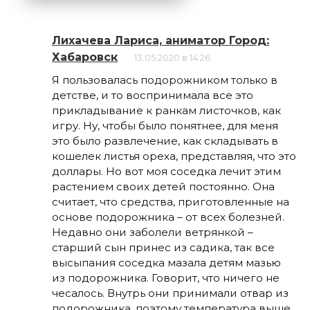
Лихачева Лариса, аниматор Город:
Хабаровск
13.05.2020 в 14:26
Я пользовалась подорожником только в
детстве, и то воспринимала все это
прикладывание к ранкам листочков, как
игру. Ну, чтобы было понятнее, для меня
это было развлечение, как складывать в
кошелек листья ореха, представляя, что это
доллары. Но вот моя соседка лечит этим
растением своих детей постоянно. Она
считает, что средства, приготовленные на
основе подорожника – от всех болезней.
Недавно они заболели ветрянкой –
старший сын принес из садика, так все
высыпания соседка мазала детям мазью
из подорожника. Говорит, что ничего не
чесалось. Внутрь они принимали отвар из
подорожника, поэтому температура выше