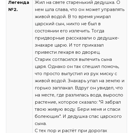
Легенда
Жил на свете старенький дедушка. О
№2.
нем шла слава, что он может управлять
живой водой. В то время умирал
царский сын, никто не был в
состоянии его излечить. Тогда
придворные рассказали о дедушке-
знахаре царю. И тот приказал
привести лекаря во дворец.
Старик согласился вылечить сына
царя. Однако он так спешил помочь,
что просто выпустил из рук миску с
живой водой. Знахарь упал на землю и
горько заплакал. Вдруг он увидел, что
на месте, где разлилась вода, выросло
растение, которое сказало: "Я забрал
твою живую воду. Бери меня и спаси
болеющих". И дедушка спас царского
сына.
С тех пор и растёт при дорогах