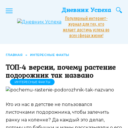
Перейти
Дневник Успеха
к
содержанию
Популярный интернет-
журнал для тех, кто
желает достичь успеха во
всех сферах жизни!
ГЛАВНАЯ
»
ИНТЕРЕСНЫЕ ФАКТЫ
ТОП-4 версии, почему растение
подорожник так названо
ИНТЕРЕСНЫЕ ФАКТЫ
Кто из нас в детстве не пользовался
листочками подорожника, чтобы залечить
ранку на коленке? Да каждый это делал,
потому что бабушки и мамы рассказывали о его