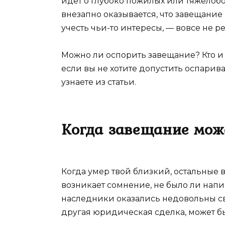
идет о глубоко пожилых или тяжелобо
внезапно оказывается, что завещание
учесть чьи-то интересы, — вовсе не р
Можно ли оспорить завещание? Кто и 
если вы не хотите допустить оспарив
узнаете из статьи.
Когда завещание мож
Когда умер твой близкий, остальные в
возникает сомнение, не было ли нап
наследники оказались недовольны сво
другая юридическая сделка, может б