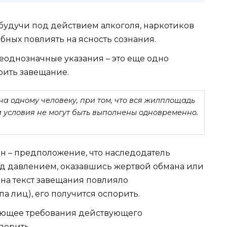
будучи под действием алкоголя, наркотиков
бных повлиять на ясность сознания.
еоднозначные указания – это еще одно
рить завещание.
а одному человеку, при том, что вся жилплощадь
ти условия не могут быть выполнены одновременно.
н – предположение, что наследодатель
д давлением, оказавшись жертвой обмана или
о на текст завещания повлияло
а лиц), его получится оспорить.
ающее требования действующего
порить.