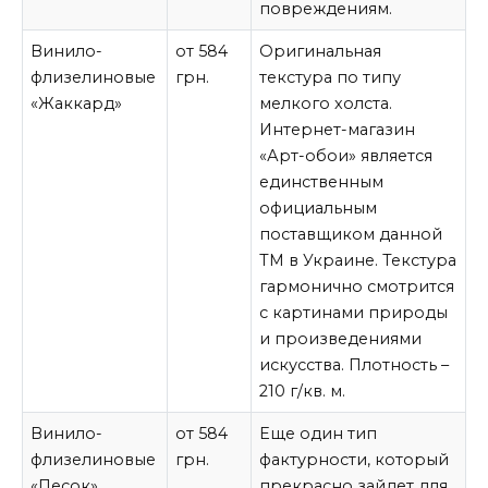
повреждениям.
Винило-
от 584
Оригинальная
флизелиновые
грн.
текстура по типу
«Жаккард»
мелкого холста.
Интернет-магазин
«Арт-обои» является
единственным
официальным
поставщиком данной
ТМ в Украине. Текстура
гармонично смотрится
с картинами природы
и произведениями
искусства. Плотность –
210 г/кв. м.
Винило-
от 584
Еще один тип
флизелиновые
грн.
фактурности, который
«Песок»
прекрасно зайдет для