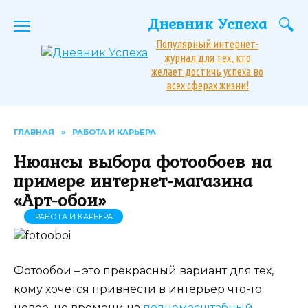
Перейти
Дневник Успеха
к
содержанию
Популярный интернет-
журнал для тех, кто
желает достичь успеха во
всех сферах жизни!
ГЛАВНАЯ
»
РАБОТА И КАРЬЕРА
Нюансы выбора фотообоев на
примере интернет-магазина
«Арт-обои»
РАБОТА И КАРЬЕРА
Фотообои – это прекрасный вариант для тех,
кому хочется привнести в интерьер что-то
новое, но времени на
полномасштабный