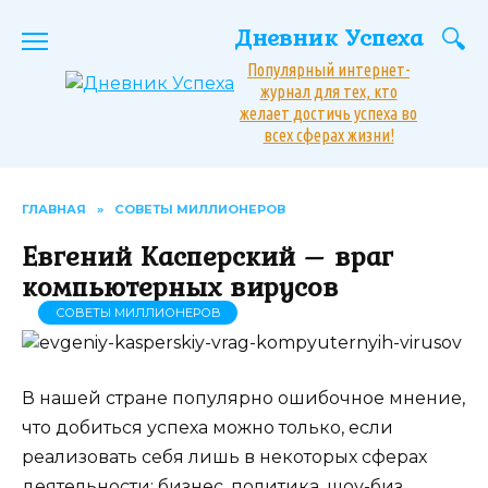
Перейти
Дневник Успеха
к
содержанию
Популярный интернет-
журнал для тех, кто
желает достичь успеха во
всех сферах жизни!
ГЛАВНАЯ
»
СОВЕТЫ МИЛЛИОНЕРОВ
Евгений Касперский – враг
компьютерных вирусов
СОВЕТЫ МИЛЛИОНЕРОВ
В нашей стране популярно ошибочное мнение,
что добиться успеха можно только, если
реализовать себя лишь в некоторых сферах
деятельности: бизнес, политика, шоу-биз.