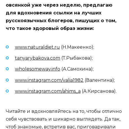
овсянкой уже через неделю, предлагаю
для вдохновения ссылки на лучших
русскоязычных блогеров, пишущих о том,
что такое здоровый образ жизни:
www.naturaldiet.ru
(Н.Макеенко);
tanyarybakova.com
(Т.Рыбакова);
wholesomeway.info
(А.Самохина);
www.instagram.com/valia1982
(Валентина);
www.instagram.com/ahims_a
(А.Кирсанова).
Читайте и вдохновляйтесь на то, чтобы отлично
себя чувствовать и шикарно выглядеть. Да так,
чтоб знакомые, встретив вас, приговаривали