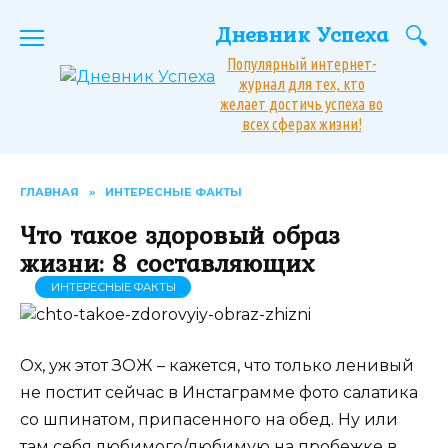
Перейти
Дневник Успеха
к
содержанию
Популярный интернет-
журнал для тех, кто
желает достичь успеха во
всех сферах жизни!
ГЛАВНАЯ
»
ИНТЕРЕСНЫЕ ФАКТЫ
Что такое здоровый образ
жизни: 8 составляющих
ИНТЕРЕСНЫЕ ФАКТЫ
Ох, уж этот ЗОЖ – кажется, что только ленивый
не постит сейчас в Инстаграмме фото салатика
со шпинатом, припасенного на обед. Ну или
там себя любимого/любимую на пробежке в