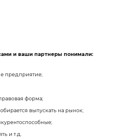
сами и ваши партнеры понимали:
ше предприятие;
правовая форма;
собирается выпускать на рынок;
онкурентоспособные;
ь и т.д.