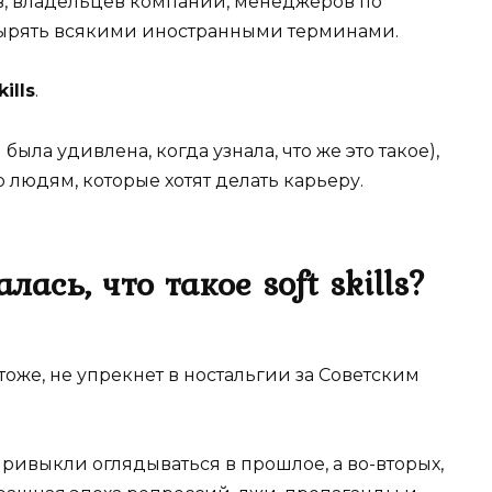
в, владельцев компаний, менеджеров по
озырять всякими иностранными терминами.
ills
.
была удивлена, когда узнала, что же это такое),
 людям, которые хотят делать карьеру.
ась, что такое soft skills?
тоже, не упрекнет в ностальгии за Советским
привыкли оглядываться в прошлое, а во-вторых,