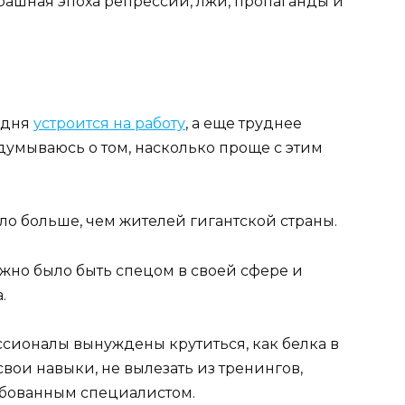
трашная эпоха репрессий, лжи, пропаганды и
годня
устроится на работу
, а еще труднее
адумываюсь о том, насколько проще с этим
ло больше, чем жителей гигантской страны.
жно было быть спецом в своей сфере и
.
сионалы вынуждены крутиться, как белка в
вои навыки, не вылезать из тренингов,
ребованным специалистом.