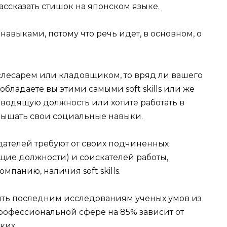
ассказать стишок на японском языке.
 навыками, потому что речь идет, в основном, о
ослесарем или кладовщиком, то вряд ли вашего
обладаете вы этими самыми soft skills или же
ководящую должность или хотите работать в
вышать свои социальные навыки.
дателей требуют от своих подчиненных
ящие должности) и соискателей работы,
мпанию, наличия soft skills.
рить последним исследованиям ученых умов из
профессиональной сфере на 85% зависит от
ких.