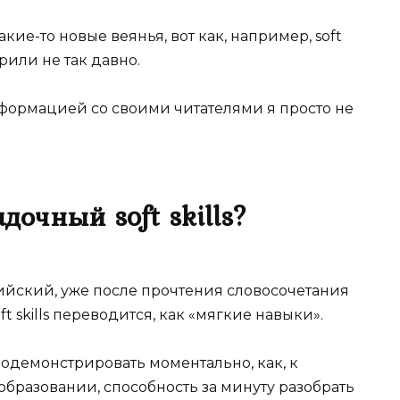
кие-то новые веянья, вот как, например, soft
орили не так давно.
нформацией со своими читателями я просто не
адочный soft skills?
глийский, уже после прочтения словосочетания
ft skills переводится, как «мягкие навыки».
продемонстрировать моментально, как, к
бразовании, способность за минуту разобрать