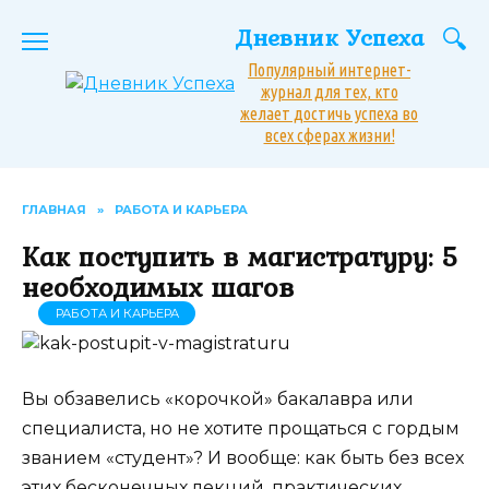
Перейти
Дневник Успеха
к
содержанию
Популярный интернет-
журнал для тех, кто
желает достичь успеха во
всех сферах жизни!
ГЛАВНАЯ
»
РАБОТА И КАРЬЕРА
Как поступить в магистратуру: 5
необходимых шагов
РАБОТА И КАРЬЕРА
Вы обзавелись «корочкой» бакалавра или
специалиста, но не хотите прощаться с гордым
званием «студент»? И вообще: как быть без всех
этих бесконечных лекций, практических