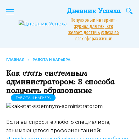
Перейти
Дневник Успеха
к
содержанию
Популярный интернет-
журнал для тех, кто
желает достичь успеха во
всех сферах жизни!
ГЛАВНАЯ
»
РАБОТА И КАРЬЕРА
Как стать системным
администратором: 3 способа
получить образование
РАБОТА И КАРЬЕРА
Если вы спросите любого специалиста,
занимающегося профориентацией:
«
Профессии в какой сфере сегодня наиболее