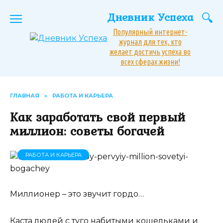
Перейти
Дневник Успеха
к
содержанию
Популярный интернет-
журнал для тех, кто
желает достичь успеха во
всех сферах жизни!
ГЛАВНАЯ
»
РАБОТА И КАРЬЕРА
Как заработать свой первый
миллион: советы богачей
РАБОТА И КАРЬЕРА
Миллионер – это звучит гордо…
Каста людей с туго набитыми кошельками и