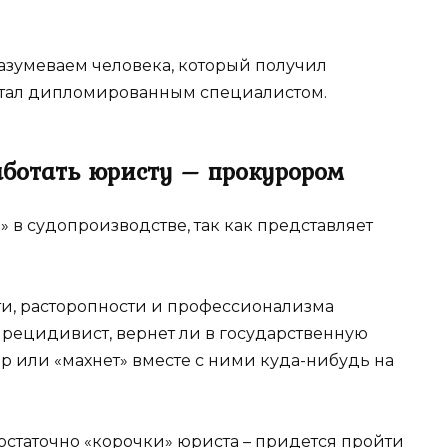
азумеваем человека, который получил
стал дипломированным специалистом.
аботать юристу – прокурором
 в судопроизводстве, так как представляет
сти, расторопности и профессионализма
й рецидивист, вернет ли в государственную
 или «махнет» вместе с ними куда-нибудь на
достаточно «корочки» юриста – придется пройти