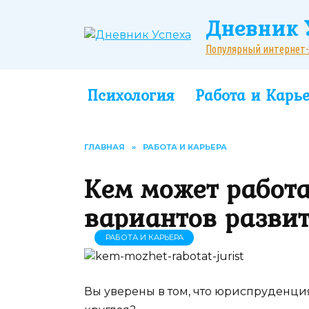
Перейти
Дневник 
к
содержанию
Популярный интернет-жу
Психология
Работа и Карь
ГЛАВНАЯ
»
РАБОТА И КАРЬЕРА
Кем может работа
вариантов разви
РАБОТА И КАРЬЕРА
Вы уверены в том, что юриспруденция 