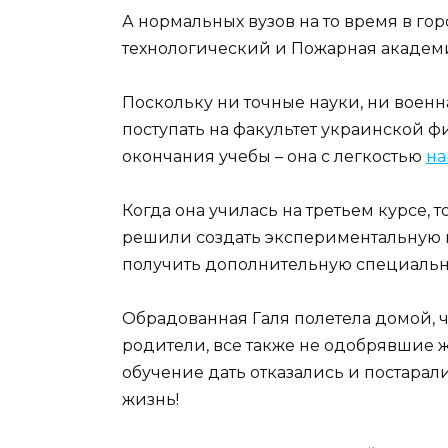
А нормальных вузов на то время в го
технологический и Пожарная академ
Поскольку ни точные науки, ни воен
поступать на факультет украинской ф
окончания учебы – она с легкостью
на
Когда она училась на третьем курсе, 
решили создать экспериментальную 
получить дополнительную специальн
Обрадованная Галя полетела домой, ч
родители, все также не одобрявшие ж
обучение дать отказались и постарал
жизнь!