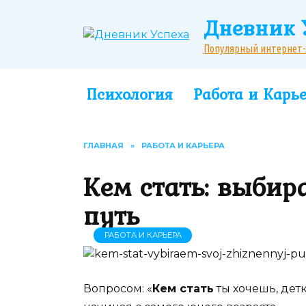
Перейти
Дневник 
к
содержанию
Популярный интернет-жу
Психология
Работа и Карь
ГЛАВНАЯ
»
РАБОТА И КАРЬЕРА
Кем стать: выби
путь
РАБОТА И КАРЬЕРА
Вопросом: «
Кем стать
ты хочешь, дет