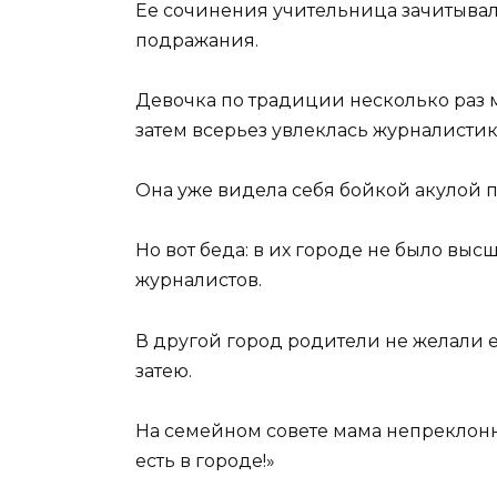
Ее сочинения учительница зачитывал
подражания.
Девочка по традиции несколько раз м
затем всерьез увлеклась журналистик
Она уже видела себя бойкой акулой п
Но вот беда: в их городе не было выс
журналистов.
В другой город родители не желали е
затею.
На семейном совете мама непреклонно 
есть в городе!»