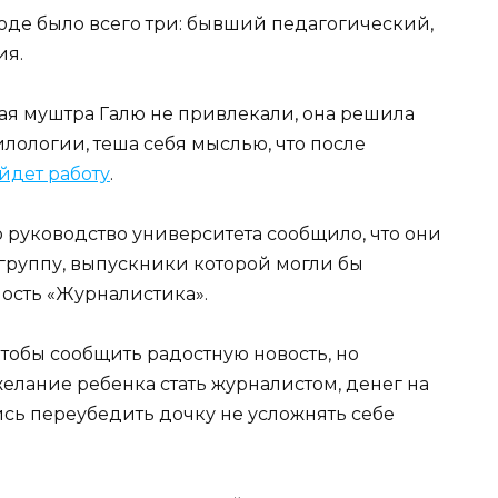
роде было всего три: бывший педагогический,
ия.
ная муштра Галю не привлекали, она решила
илологии, теша себя мыслью, что после
йдет работу
.
то руководство университета сообщило, что они
группу, выпускники которой могли бы
ость «Журналистика».
тобы сообщить радостную новость, но
елание ребенка стать журналистом, денег на
ись переубедить дочку не усложнять себе