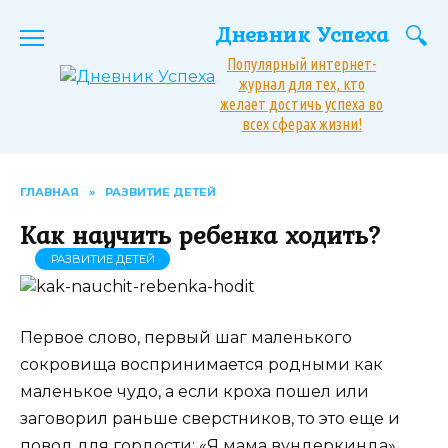
Перейти
Дневник Успеха
к
содержанию
Популярный интернет-
журнал для тех, кто
желает достичь успеха во
всех сферах жизни!
ГЛАВНАЯ
»
РАЗВИТИЕ ДЕТЕЙ
Как научить ребенка ходить?
РАЗВИТИЕ ДЕТЕЙ
Первое слово, первый шаг маленького
сокровища воспринимается родными как
маленькое чудо, а если кроха пошел или
заговорил раньше сверстников, то это еще и
повод для гордости: «Я мама вундеркинда».