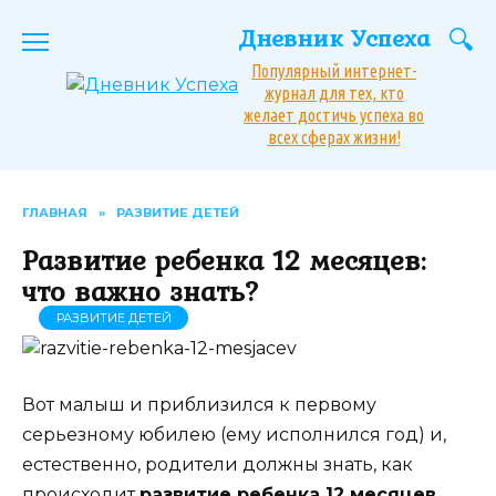
Перейти
Дневник Успеха
к
содержанию
Популярный интернет-
журнал для тех, кто
желает достичь успеха во
всех сферах жизни!
ГЛАВНАЯ
»
РАЗВИТИЕ ДЕТЕЙ
Развитие ребенка 12 месяцев:
что важно знать?
РАЗВИТИЕ ДЕТЕЙ
Вот малыш и приблизился к первому
серьезному юбилею (ему исполнился год) и,
естественно, родители должны знать, как
происходит
развитие ребенка 12 месяцев
.