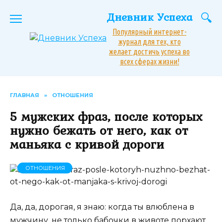
Перейти
Дневник Успеха
к
содержанию
Популярный интернет-
журнал для тех, кто
желает достичь успеха во
всех сферах жизни!
ГЛАВНАЯ
»
ОТНОШЕНИЯ
5 мужских фраз, после которых
нужно бежать от него, как от
маньяка с кривой дороги
ОТНОШЕНИЯ
Да, да, дорогая, я знаю: когда ты влюблена в
мужчину, не только бабочки в животе порхают,