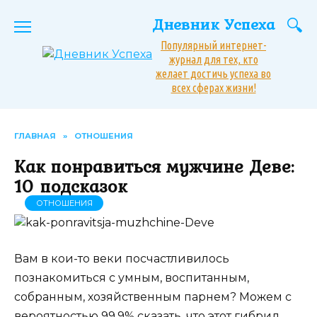
Перейти
Дневник Успеха
к
содержанию
Популярный интернет-
журнал для тех, кто
желает достичь успеха во
всех сферах жизни!
ГЛАВНАЯ
»
ОТНОШЕНИЯ
Как понравиться мужчине Деве:
10 подсказок
ОТНОШЕНИЯ
Вам в кои-то веки посчастливилось
познакомиться с умным, воспитанным,
собранным, хозяйственным парнем? Можем с
вероятностью 99,9% сказать, что этот гибрид