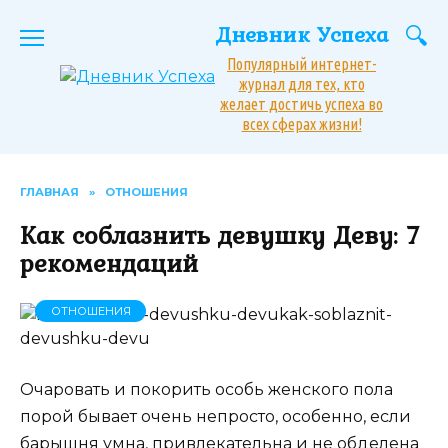
Перейти
Дневник Успеха
к
содержанию
Популярный интернет-
журнал для тех, кто
желает достичь успеха во
всех сферах жизни!
ГЛАВНАЯ
»
ОТНОШЕНИЯ
Как соблазнить девушку Деву: 7
рекомендаций
ОТНОШЕНИЯ
Очаровать и покорить особь женского пола
порой бывает очень непросто, особенно, если
барышня умна, привлекательна и не обделена